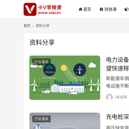
首页
财商课
首页
资料分享
资料分享
电力设备
行业漫谈
望快速释
新能源车销
电设施不断
v形反转
充电桩深
行业漫谈
高压快充是