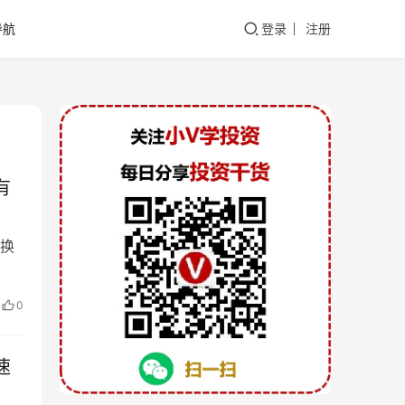
导航
登录
注册
有
换
0
速