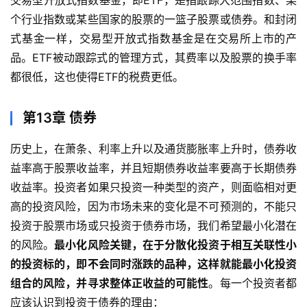
个行业指数或某些国家的股票的一篮子股票或债券。和封闭
式基金一样，交易型开放式指数基金是在交易所上市的产
品。ETF被动跟踪式的管理方式，其费率以及股票的换手率
都很低，这也使得ETF的税费更低。
第13章 债券
历史上，在萧条、利率上升以及通货膨胀率上升时，债券收
益率高于股票收益率，并且短期债券收益率要高于长期债券
收益率。投资者如果只投资一种类型的资产，则面临相对更
高的投资风险，因为市场未来的变化是不可预测的，不能只
投资于股票市场或只投资于债券市场，我们希望最小化潜在
的风险。
最小化风险关键，在于分散化投资于相互关联性小
的投资标的，即不会同时涨跌的品种，这样就能最小化投资
组合的风险，并寻求整体正收益的可能性
。每一个投资者都
应该认识到投资于债券的理由：