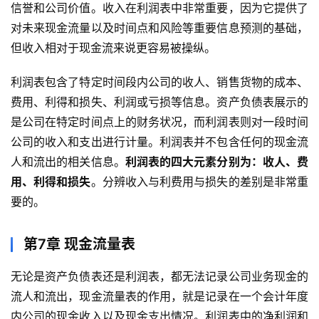
信誉和公司价值。收入在利润表中非常重要，因为它提供了
对未来现金流量以及时间点和风险等重要信息预测的基础，
但收入相对于现金流来说更容易被操纵。
利润表包含了特定时间段内公司的收人、销售货物的成本、
费用、利得和损失、利润或亏损等信息。资产负债表展示的
是公司在特定时间点上的财务状况，而利润表则对一段时间
公司的收入和支出进行计量。利润表并不包含任何的现金流
人和流出的相关信息。
利润表的四大元素分别为：收人、费
用、利得和损失
。分辨收入与利费用与损失的差别是非常重
要的。
第7章 现金流量表
无论是资产负债表还是利润表，都无法记录公司业务现金的
流人和流出，现金流量表的作用，就是记录在一个会计年度
内公司的现金收入以及现金支出情况。利润表中的净利润和