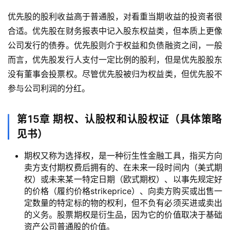
优先股的股利收益高于普通股，对看重当期收益的投资者很
合适。优先股在财务报表中记入股东权益类，但本质上更像
公司发行的债券。优先股则介于权益和负债融资之间，一般
而言，优先股发行人支付一定比例的股利，但是优先股股东
没有董事会投票权。尽管优先股被归为权益类，但优先股不
参与公司利润的分红。
第15章 期权、认股权和认股权证（具体策略
见书）
期权又称为选择权，是一种衍生性金融工具，指买方向
卖方支付期权费后拥有的、在未来一段时间内（美式期
权）或未来某一特定日期（欧式期权）、以事先规定好
的价格（履约价格strikeprice）、向卖方购买或出售一
定数量的特定标的物的权利，但不负有必须买进或卖出
的义务。股票期权是衍生品，因为它的价值取决于基础
资产公司普通股的价值。