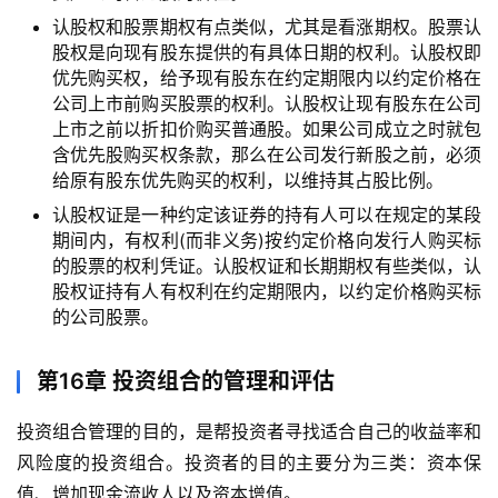
认股权和股票期权有点类似，尤其是看涨期权。股票认
股权是向现有股东提供的有具体日期的权利。认股权即
优先购买权，给予现有股东在约定期限内以约定价格在
公司上市前购买股票的权利。认股权让现有股东在公司
上市之前以折扣价购买普通股。如果公司成立之时就包
含优先股购买权条款，那么在公司发行新股之前，必须
给原有股东优先购买的权利，以维持其占股比例。
认股权证是一种约定该证券的持有人可以在规定的某段
期间内，有权利(而非义务)按约定价格向发行人购买标
的股票的权利凭证。认股权证和长期期权有些类似，认
股权证持有人有权利在约定期限内，以约定价格购买标
的公司股票。
第16章 投资组合的管理和评估
投资组合管理的目的，是帮投资者寻找适合自己的收益率和
风险度的投资组合。投资者的目的主要分为三类：资本保
值、增加现金流收人以及资本增值。