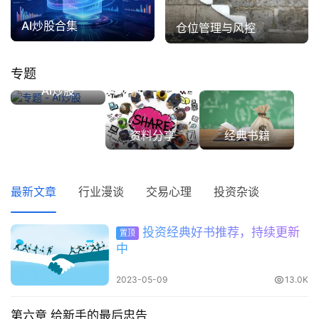
AI炒股合集
仓位管理与风控
专题
AI炒股
资料分享
经典书籍
最新文章
行业漫谈
交易心理
投资杂谈
首
页
投资经典好书推荐，持续更新
置顶
中
财
2023-05-09
13.0K
商
课
第六章 给新手的最后忠告