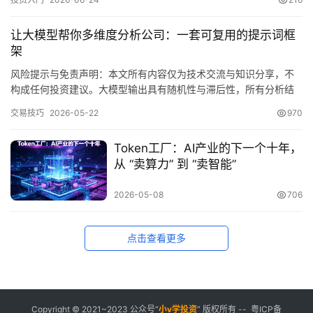
易者、追求 “一夜暴富” 的投机者、只相信基本面分析的纯价值投资
者。 🎯 核心学习目标：彻底打破对技术分析的误解，建立 “技术分
让大模型帮你多维度分析公司：一套可复用的提示词框
析是概率工具而…
架
风险提示与免责声明：本文所有内容仅为技术交流与知识分享，不
构成任何投资建议。大模型输出具有随机性与滞后性，所有分析结
论均需读者自行核实。金融市场有风险，入市需谨慎。 一个让人有
交易技巧
2026-05-22
970
点心酸的现实是：专业投资机构每年花几十万买金融终端、雇分析
师团队，拿到最靠谱的资讯、数据和分析；而我们大多数散户能拿
Token工厂：AI产业的下一个十年，
到的，往往是三五手研报截图、股吧里真假难辨的帖子，以及炒股
从 “卖算力” 到 “卖智能”
软件上那几…
2026-05-08
706
点击查看更多
Copyright © 2021~2023 公众号“
小
v学投资
” 版权所有 --
粤ICP备