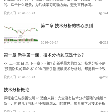
的、适合什么场景，为后续学习明确方向，避免盲目学习。
投资入门
2026-06-24
374
主
题
第二章 技术分析的核心原则
精
选
2026-06-24
222
财
第一章 新手第一课：技术分析到底是什么？
经
<< 上一章 目 录 下一章 >> 第1节 新手最大的误区：技术分析不是
导
“预测涨跌的算命术” 90%的新手刚接触技术分析时，都抱着一个致
航
命的错误想法：”找到一个神奇的指标，就能预测明天股价是涨是
投资入门
2026-06-24
268
跌，然后天天抓涨停、赚大钱”。这是导致绝大多数新手入市即亏损
的根源。 技术分析的本质：不是预…
技术分析概论
课程定位与前置说明 ✅ 适合人群：完全没有技术分析基础的纯股市
新手、听过几个指标但不知道怎么用的散户、想系统学习技术分析
但不知从何入手的初学者。 ❌ 不适合人群：精通技术分析的职业交
投资入门
2026-06-24
216