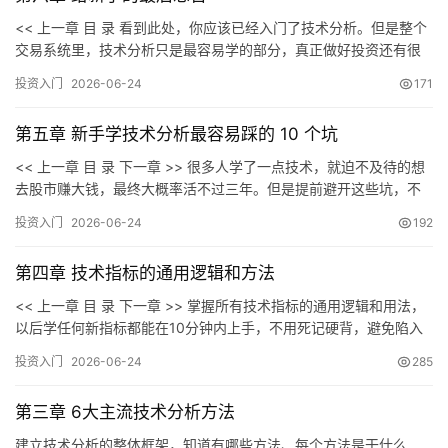
<< 上一章 目 录 看到此处，你应该已经入门了技术分析。但是整个
交易系统里，技术分析只是最容易学的部分，真正做好投资还有很
投
长的路要走。以下四条，也是无数投资者以真金白银总结出来的经
资
投资入门
2026-06-24
171
验： 最后，希望你能按照本课程的学习路线图，循序渐进、稳步提
入
升，建立正确的技术分析认知，形成自己的交易体系，在股市中实
门
第五章 新手学技术分析最容易踩的 10 个坑
现自己的财富目标。 << 上一章 目…
<< 上一章 目 录 下一章 >> 很多人学了一点技术，就迫不及待的想
去股市赚大钱，最终大概率活不过三年。但是提前避开这些坑，不
实
仅可以在股市生存，还可以少走3年弯路，节省几十万“学费”。这些
投资入门
2026-06-24
192
坑是 90% 的新手都踩过的。 坑1：追求万能指标，以为有一个指标
战
能包打天下 很多新手刚学技术分析时，会到处找所谓的 “万能指
策
第四章 技术指标的通用逻辑和方法
标”、&…
略
登录
注册
<< 上一章 目 录 下一章 >> 掌握所有技术指标的通用逻辑和用法，
以后学任何新指标都能在10分钟内上手，不用死记硬背，避免陷入
“指标越多越乱” 的误区。 很多新手学技术指标时，会陷入一个致命
经
投资入门
2026-06-24
285
的误区：以为指标越多越好，同时用MACD、KDJ、RSI、BOLL、
典
CCI等五六个指标，结果信号混乱，不知道该听哪个…
书
第三章 6大主流技术分析方法
籍
建立技术分析的整体框架，知道有哪些方法、每个方法是干什么