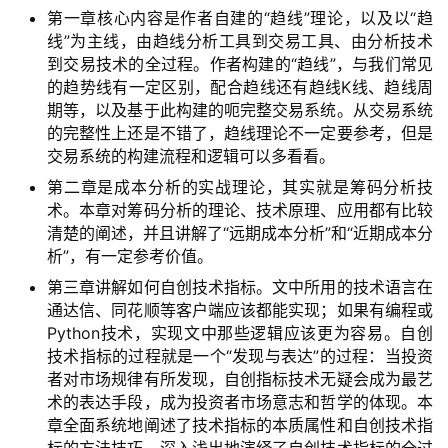
第一章核心内容是作者自建的“趋线”理论，以及以“趋
线”为主线，由趋线分析工具到交易工具、由分析技术
财
到交易技术的全过程。作者构建的“趋线”，与我们常见
经
的趋势线有一定区别，配合趋线还有趋线K线、趋线周
导
期等，以及基于此构建的呃完整交易系统。从交易系统
航
的完整性上还是不错了，趋线理论不一定要参考，但是
交易系统的构建流程和逻辑可以多看看。
第二章是成本分析的实战理论，其实就是筹码分析技
术。本章对筹码分析的理论、技术原理、应用都有比较
清楚的阐述，并且讲解了“远期成本分析”和“近期成本分
析”，有一定参考价值。
第三章讲解如何自创技术指标。文中所用的技术语言在
通达信、同花顺等客户端应该都能实现；如果有编程或
Python技术，实现文中那些逻辑应该更为容易。自创
技术指标的过程就是一个“发现与表达”的过程：当投资
者对市场规律有所发现，自创指标技术无疑会成为最艺
术的表达手段，成为投资者市场意志和哲学的体现。本
章全面系统地阐述了技术指标的本质属性和自创技术指
标的方法技巧，深入浅出地演绎了自创技术指标的全过