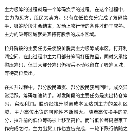
主力吸筹的过程就是一个筹码换手的过程。在这个过程中，
主力为买方，股民为卖方。只有在低位充分完成了筹码换
手，吸筹阶段才会结束，发动上攻行情的条件才趋于成熟。
首
主力的吸筹区域就是其持有股票的成本区域。
页
拉升阶段的主要任务是使股价脱离主力吸筹成本区，打开利
润空间。在此过程中主力用部分筹码打压做盘，同时又承接
财
抛压筹码，但其大部分筹码仍按兵不动地留在了吸筹区域，
商
等待高位卖出。
课
在拉升过程中，部分股民追涨、部分股民获利回吐，成交异
常活跃，筹码加速转手。派发阶段的主要任务是卖出持仓筹
投
码，实现利润。股价经拉升脱离成本区达到主力的盈利区
资
域，主力高位出货的可能性不断增大。随着高位换手的充
入
分，拉升前的低位筹码被上移至高位。而当低位筹码搬家工
门
作完成之时，主力出货工作也宣告完成，一轮下跌行情随之