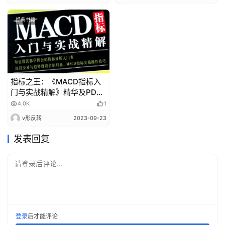
经典书籍
指标之王：《MACD指标入
门与实战精解》精华及PDF
下载
4.0K
1
v形反转
2023-09-23
发表回复
请登录后评论...
登录
后才能评论