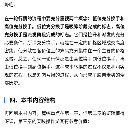
降临。
实
在一轮行情的流程中要充分重视两个概念：低位充分换手和
战
高位充分换手。低位充分换手是吸筹阶段完成的标志，高位
策
略
充分换手是派发阶段完成的标志。
它们是拉升和派发的充分
登录
注册
必要条件。所谓充分换手，就是在一定的价格区域成交高度
密集，使分散在各价位上的筹码充分集中在一个主要的价格
经
区域。总之，任何一轮行情都是由高位换手到低位换手，再
典
由低位换手到高位换手。这种成本转换的过程不仅是利润实
书
现的过程，也是割肉亏损的过程，从而形成了股票走势的全
籍
部历史。
四、本书内容结构
主
题
再回到本书内容，篇幅重点在第一章，但第二章的逻辑值得
精
选
深读，第三章的实践操作尤其有参考价值：