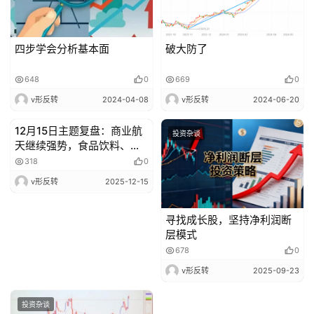
四步学会分析基本面
破大防了
648
0
669
0
v形反转
2024-04-08
v形反转
2024-06-20
12月15日主题复盘：商业航
投资杂谈
投资杂谈
天继续强势，食品饮料、零
售带动大消费逆市上涨
318
0
v形反转
2025-12-15
寻找成长股，坚持净利润断
层模式
678
0
v形反转
2025-09-23
投资杂谈