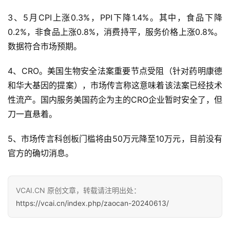
财
3、5月CPI上涨0.3%，PPI下降1.4%。其中，食品下降
经
0.2%，非食品上涨0.8%，消费持平，服务价格上涨0.8%。
导
数据符合市场预期。
航
4、CRO。美国生物安全法案重要节点受阻（针对药明康德
和华大基因的提案），市场传言称这意味着该法案已经技术
性流产。国内服务美国药企为主的CRO企业暂时安全了，但
刀一直悬着。
5、市场传言科创板门槛将由50万元降至10万元，目前没有
官方的确切消息。
VCAI.CN 原创文章，转载请注明出处：
https://vcai.cn/index.php/zaocan-20240613/