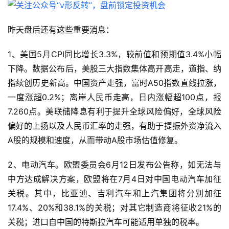
实
战
昨天盘后还有这些重要消息：
策
略
登录
注册
1、美国5月CPI同比增长3.3%，较前值和预期值3.4%小幅
下降。数据公布后，美股三大指数集体高开高走，道指、纳
指续创历史新高。中国资产走强，富时A50指数直线拉涨，
经
一度涨超0.2%；离岸人民币走高，日内涨幅超100点，报
典
7.260点。美联储降息有利于提升全球风险偏好，全球风险
书
籍
偏好的上扬以及人民币汇率的走强，有助于提振外资净流入
A股的规模和速度，从而带动A股市场估值修复。
2、电动汽车。欧盟委员会6月12日发布公告称，如无法与
主
题
中方达成解决方案，欧盟将在7月4日对中国电动汽车加征
精
关税。其中，比亚迪、吉利汽车和上汽集团将分别加征
选
17.4%、20%和38.1%的关税；对其它制造商将征收21%的
关税；进口自中国的特斯拉汽车可能适用单独的税率。