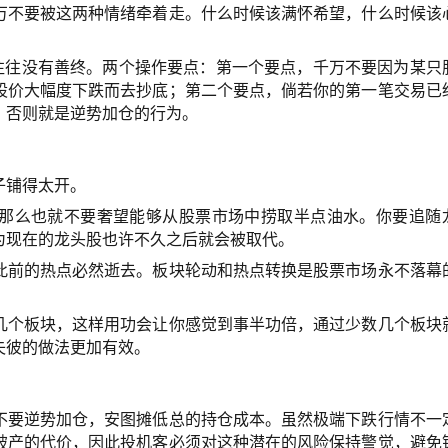
万不要被这两种情绪牵着走。什么时候该满怀希望，什么时候该
寸往往没有善终。两个操作要点：第一个要点，千万不要因为某只
股价大幅度下跌而去抄底；第二个要点，倘若你的第一笔交易已
，否则就是逆势加仓的行为。
子铺得太开。
那么也就不要奢望能够从股票市场中捞取半点油水。你要追随
为现在的龙头股也许不久之后就会被取代。
此前的热点必然逝去。板块轮动和热点转换是股票市场永不落幕
几个板块，这样用功会让你感觉到事半功倍，通过少数几个板块
失彼的做法更加有效。
不要逆势加仓，安图摊低总的持仓成本。虽然极端下跌行情不一
破产的代价，因此投机客必须对这种潜在的风险保持警觉，避免