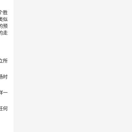
个胜
类似
的预
的走
立所
场时
样一
任何