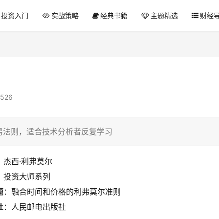
投资入门
实战策略
经典书籍
主题精选
财经
526
易法则，适合技术分析者反复学习
：杰西·利弗莫尔
：投资大师系列
题
：融合时间和价格的利弗莫尔准则
社
：人民邮电出版社