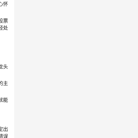
心怀
股票
经处
龙头
的主
就能
定出
错误