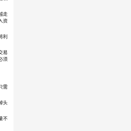
越走
入资
将利
交易
必须
只需
掉头
量不