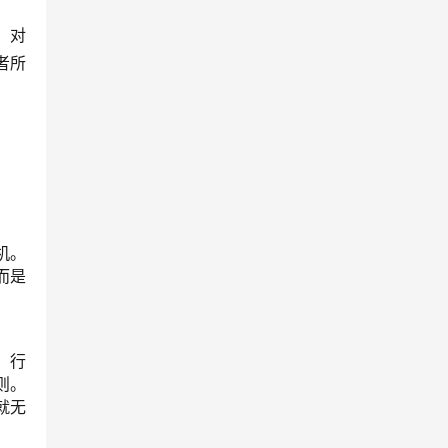
，对
者所
机。
而是
。行
则。
就无