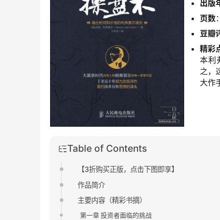
出版
页数
豆瓣
精彩
本利
之，
大作
Table of Contents
【3折购买正版，点击下图即享】
作品简介
主要内容（精彩书摘）
第一章 投资者面临的挑战