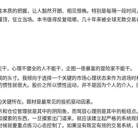
性本质的把握，让人豁然开朗、相见恨晚。特别是每隔一段时间
灌顶，怔立当场。本书值得反复咀嚼，几十年来被全球无数交易
能干，心理不健全的人不能干，企图一夜暴富的冒险家不能干。
润的头寸。我倾向于选择一个关键的市场心理状态来作为进场时
的惯性就很大。股价之所以惯性运动，并不是因为个人的介入，
的关键所在。题材是最常见的投机驱动因素。
析和仓位管理就是其中的阴阳鱼，而驾驭心理则是其中的枢纽点
和摸索的东西，一旦摸索出门道来，就应该建立起严格的系统规
时候就要重点练习心态控制了。如果没有既定有效的交易系统，
。