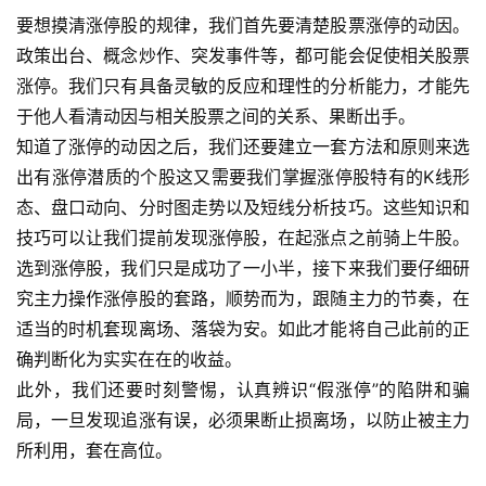
要想摸清涨停股的规律，我们首先要清楚股票涨停的动因。
政策出台、概念炒作、突发事件等，都可能会促使相关股票
涨停。我们只有具备灵敏的反应和理性的分析能力，才能先
于他人看清动因与相关股票之间的关系、果断出手。
知道了涨停的动因之后，我们还要建立一套方法和原则来选
出有涨停潜质的个股这又需要我们掌握涨停股特有的K线形
态、盘口动向、分时图走势以及短线分析技巧。这些知识和
技巧可以让我们提前发现涨停股，在起涨点之前骑上牛股。
选到涨停股，我们只是成功了一小半，接下来我们要仔细研
究主力操作涨停股的套路，顺势而为，跟随主力的节奏，在
适当的时机套现离场、落袋为安。如此才能将自己此前的正
确判断化为实实在在的收益。
此外，我们还要时刻警惕，认真辨识“假涨停”的陷阱和骗
局，一旦发现追涨有误，必须果断止损离场，以防止被主力
所利用，套在高位。