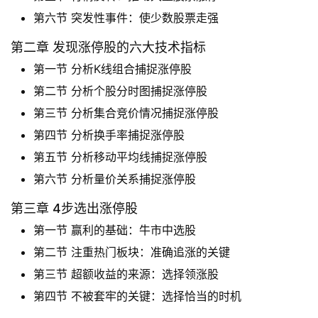
第六节 突发性事件：使少数股票走强
第二章 发现涨停股的六大技术指标
首
页
第一节 分析K线组合捕捉涨停股
第二节 分析个股分时图捕捉涨停股
第三节 分析集合竞价情况捕捉涨停股
财
第四节 分析换手率捕捉涨停股
商
第五节 分析移动平均线捕捉涨停股
课
第六节 分析量价关系捕捉涨停股
第三章 4步选出涨停股
投
第一节 赢利的基础：牛市中选股
资
入
第二节 注重热门板块：准确追涨的关键
门
第三节 超额收益的来源：选择领涨股
第四节 不被套牢的关键：选择恰当的时机