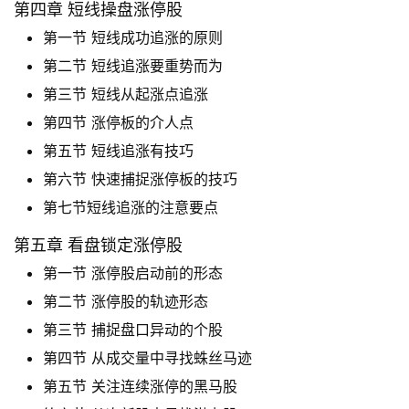
实
第四章 短线操盘涨停股
战
第一节 短线成功追涨的原则
策
第二节 短线追涨要重势而为
略
登录
注册
第三节 短线从起涨点追涨
第四节 涨停板的介人点
经
第五节 短线追涨有技巧
典
第六节 快速捕捉涨停板的技巧
书
第七节短线追涨的注意要点
籍
第五章 看盘锁定涨停股
第一节 涨停股启动前的形态
主
第二节 涨停股的轨迹形态
题
精
第三节 捕捉盘口异动的个股
选
第四节 从成交量中寻找蛛丝马迹
第五节 关注连续涨停的黑马股