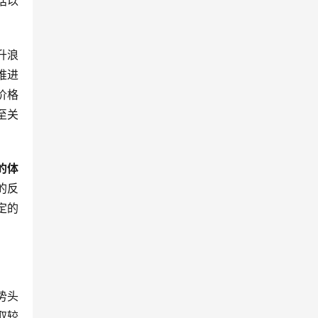
括以
升浪
推进
价格
至关
的体
的反
定的
势头
取较