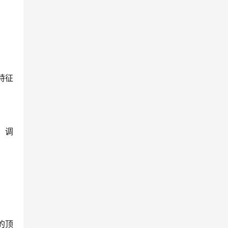
特征
，调
的顶