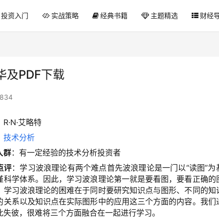
投资入门
实战策略
经典书籍
主题精选
财经
及PDF下载
834
：R·N·艾略特
：
技术分析
人群
：有一定经验的技术分析投资者
点评
：学习波浪理论有两个难点首先波浪理论是一门以“读图”为
谨科学体系。因此，学习波浪理论第一就是要看图，要看正确的
，学习波浪理论的困难在于同时要研究知识点与图形、不同的知
的关系以及知识点在实际图形中的应用这三个方面的内容。我们
此失彼，很难将三个方面融合在一起进行学习。