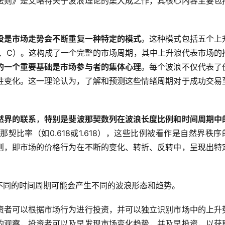
法则》是艾略特关于波浪理论的集大成之作，其核心内容主要包
设是市场走势会不断重复一种特定的模式
。这种模式包括五个上
B、C）。这构成了一个完整的市场周期，其中上升浪代表市场的
的一个重要基础是市场参与者的集体心理
。每个波浪不仅代表了
性变化。这一理论认为，了解和预测这些情绪周期对于成功交易
然界的联系
，
特别是斐波那契数列在波浪长度比例和时间周期中
比率（如0.618或1.618），这些比例被看作是自然界秩序
则，即市场的价格行为在不断的变化、转折、反转中，呈现出特
不同的时间周期可能会产生不同的波浪形态和趋势。
资者可以根据市场行为进行投资，并可以独立识别市场中的上升
的观察，投资者可以及早发现市场变化趋势，并及早投资，以获