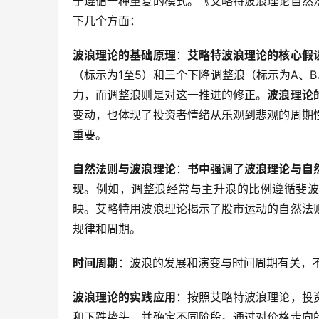
于遵循一种重复的模式。《艾略特波浪理论自然
下几个方面：
波浪理论的基础原理
：
艾略特波浪理论的核心假
（标示为1至5）和三个下降调整浪（标示为A、
力，而调整浪则是对这一推进的修正。
波浪理论
变动，也体现了投资者情绪从乐观到悲观的周期
重要。
自然法则与波浪理论
：
书中强调了波浪理论与自
现
。例如，调整浪经常与主升浪的比例遵循斐波那契
映。艾略特用波浪理论揭示了股市运动的自然法
规律和周期。
时间周期
：波浪的发展和演变与时间周期有关，
波浪理论的实践应用
：按照艾略特波浪理论，投
和下跌势头，并确定不同阶段。通过对价格走向