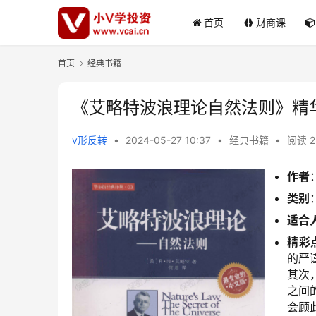
首页
财商课
首页
经典书籍
《艾略特波浪理论自然法则》精华
v形反转
•
2024-05-27 10:37
•
经典书籍
•
阅读 2
作者
类别
适合
精彩
的严
其次
之间
会顾