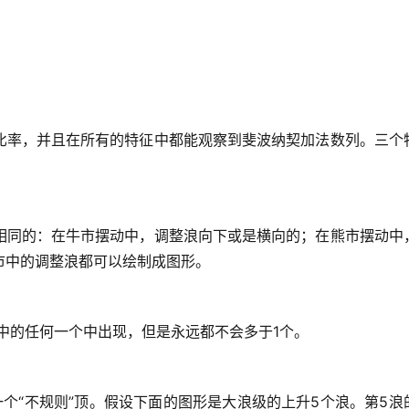
比率，并且在所有的特征中都能观察到斐波纳契加法数列。三个
相同的：在牛市摆动中，调整浪向下或是横向的；在熊市摆动中
市中的调整浪都可以绘制成图形。
）中的任何一个中出现，但是永远都不会多于1个。
个“不规则”顶。假设下面的图形是大浪级的上升5个浪。第5浪