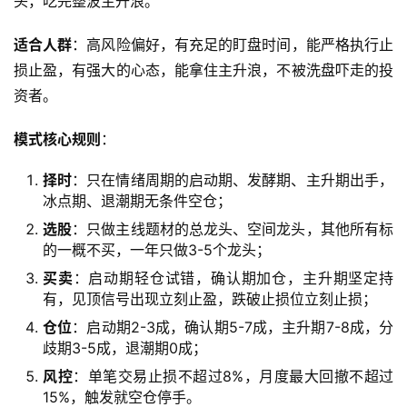
头，吃完整波主升浪。
适合人群
：高风险偏好，有充足的盯盘时间，能严格执行止
损止盈，有强大的心态，能拿住主升浪，不被洗盘吓走的投
资者。
模式核心规则
：
择时
：只在情绪周期的启动期、发酵期、主升期出手，
冰点期、退潮期无条件空仓；
选股
：只做主线题材的总龙头、空间龙头，其他所有标
的一概不买，一年只做3-5个龙头；
买卖
：启动期轻仓试错，确认期加仓，主升期坚定持
有，见顶信号出现立刻止盈，跌破止损位立刻止损；
仓位
：启动期2-3成，确认期5-7成，主升期7-8成，分
歧期3-5成，退潮期0成；
风控
：单笔交易止损不超过8%，月度最大回撤不超过
15%，触发就空仓停手。