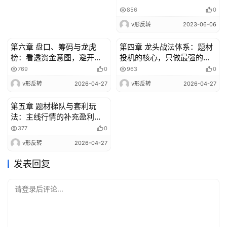
856
0
v形反转
2023-06-06
第六章 盘口、筹码与龙虎
第四章 龙头战法体系：题材
投资策略
投资策略
榜：看透资金意图，避开主
投机的核心，只做最强的标
力陷阱
的
769
0
963
0
v形反转
2026-04-27
v形反转
2026-04-27
第五章 题材梯队与套利玩
投资策略
法：主线行情的补充盈利模
式
377
0
v形反转
2026-04-27
发表回复
请登录后评论...