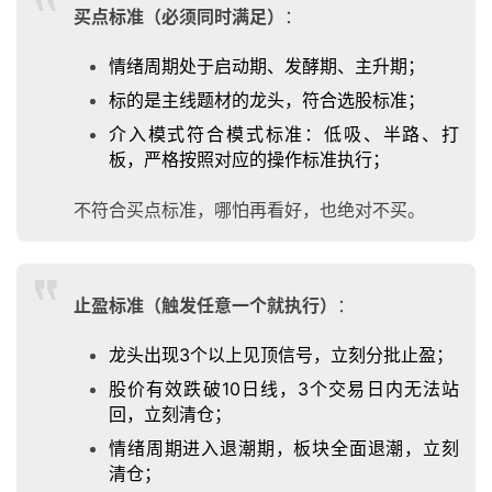
买点标准（必须同时满足）
：
情绪周期处于启动期、发酵期、主升期；
实
标的是主线题材的龙头，符合选股标准；
战
策
介入模式符合模式标准：低吸、半路、打
略
板，严格按照对应的操作标准执行；
登录
注册
不符合买点标准，哪怕再看好，也绝对不买。
经
典
书
止盈标准（触发任意一个就执行）
：
籍
龙头出现3个以上见顶信号，立刻分批止盈；
股价有效跌破10日线，3个交易日内无法站
主
回，立刻清仓；
题
情绪周期进入退潮期，板块全面退潮，立刻
精
清仓；
选