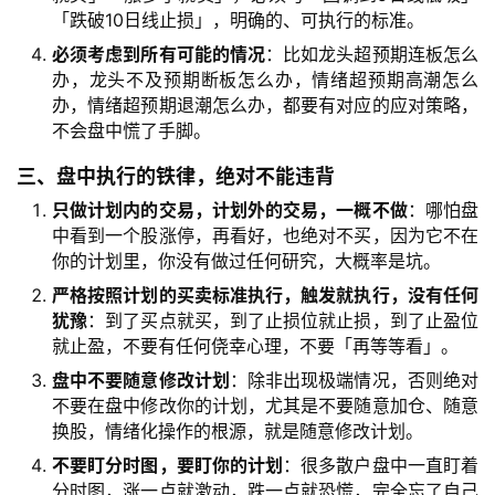
「跌破10日线止损」，明确的、可执行的标准。
必须考虑到所有可能的情况
：比如龙头超预期连板怎么
办，龙头不及预期断板怎么办，情绪超预期高潮怎么
办，情绪超预期退潮怎么办，都要有对应的应对策略，
不会盘中慌了手脚。
三、盘中执行的铁律，绝对不能违背
只做计划内的交易，计划外的交易，一概不做
：哪怕盘
中看到一个股涨停，再看好，也绝对不买，因为它不在
你的计划里，你没有做过任何研究，大概率是坑。
严格按照计划的买卖标准执行，触发就执行，没有任何
犹豫
：到了买点就买，到了止损位就止损，到了止盈位
就止盈，不要有任何侥幸心理，不要「再等等看」。
盘中不要随意修改计划
：除非出现极端情况，否则绝对
不要在盘中修改你的计划，尤其是不要随意加仓、随意
换股，情绪化操作的根源，就是随意修改计划。
不要盯分时图，要盯你的计划
：很多散户盘中一直盯着
分时图，涨一点就激动，跌一点就恐慌，完全忘了自己