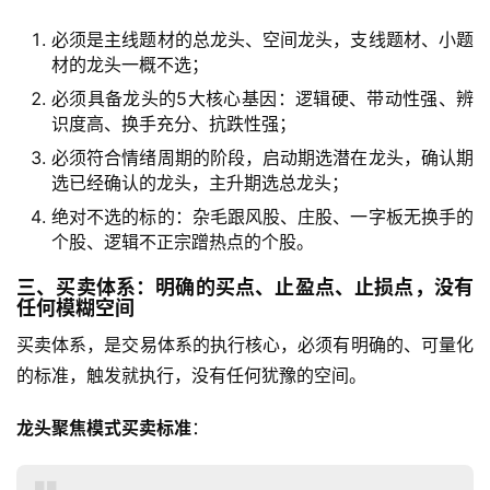
必须是主线题材的总龙头、空间龙头，支线题材、小题
材的龙头一概不选；
必须具备龙头的5大核心基因：逻辑硬、带动性强、辨
识度高、换手充分、抗跌性强；
首
必须符合情绪周期的阶段，启动期选潜在龙头，确认期
页
选已经确认的龙头，主升期选总龙头；
绝对不选的标的：杂毛跟风股、庄股、一字板无换手的
个股、逻辑不正宗蹭热点的个股。
财
三、买卖体系：明确的买点、止盈点、止损点，没有
商
任何模糊空间
课
买卖体系，是交易体系的执行核心，必须有明确的、可量化
的标准，触发就执行，没有任何犹豫的空间。
投
资
龙头聚焦模式买卖标准
：
入
门