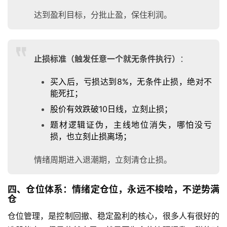
达到盈利目标，分批止盈，保住利润。
财
经
止损标准（触发任意一个就无条件执行）
：
导
航
买入后，亏损达到8%，无条件止损，绝对不
能死扛；
股价有效跌破10日线，立刻止损；
题材逻辑证伪，主线地位消失，哪怕没亏
损，也立刻止损离场；
情绪周期进入退潮期，立刻清仓止损。
四、仓位体系：情绪定仓位，永远不梭哈，不逆势满
仓
仓位管理，是控制回撤、稳定盈利的核心，很多人有很好的