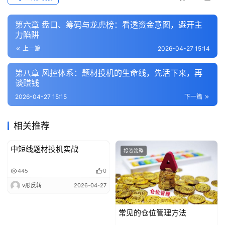
第六章 盘口、筹码与龙虎榜：看透资金意图，避开主
力陷阱
上一篇
2026-04-27 15:14
第八章 风控体系：题材投机的生命线，先活下来，再
谈赚钱
2026-04-27 15:15
下一篇
相关推荐
中短线题材投机实战
投资策略
投资策略
445
0
v形反转
2026-04-27
常见的仓位管理方法