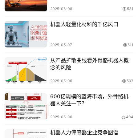
财
2025-05-08
531
商
课
机器人轻量化材料的千亿风口
投
2025-05-07
511
资
入
从产品扩散曲线看外骨骼机器人概
门
念的风险
2025-05-06
507
实
600亿规模的蓝海市场，外骨骼机
战
器人关注一下？
策
略
登录
注册
2025-05-06
404
机器人力传感器企业竞争图谱
经