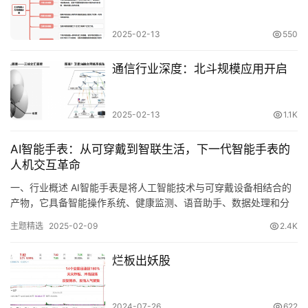
典
书
2025-02-13
550
籍
通信行业深度：北斗规模应用开启
主
2025-02-13
1.1K
题
精
AI智能手表：从可穿戴到智联生活，下一代智能手表的
选
人机交互革命
一、行业概述 AI智能手表是将人工智能技术与可穿戴设备相结合的
产物，它具备智能操作系统、健康监测、语音助手、数据处理和分
财
析等多种功能。这种手表在保留传统手表计时与佩戴方式的基础
经
主题精选
2025-02-09
2.4K
上，通过传感器与集成电路的改造，能够独立实现运行第三方
导
APP、定位导航、人体健康状况监测、多媒体娱乐等功能，并可与
航
烂板出妖股
其他终端进行数据交互，如收发微信消息、移动支付等。 二、行业
分类 按佩…
2024-07-26
622