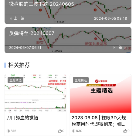
微盘股的三波下跌-20240605
上一篇
2024-06-05 08:48
反弹将至-20240607
2024-06-07 06:51
下一篇
相关推荐
主题精选
主题精选
刀口舔血的觉悟
2023.06.08 | 裸眼3D大规
模商用时代即将到来；细胞
免疫疗法即将临床使用；村
815
0
830
0