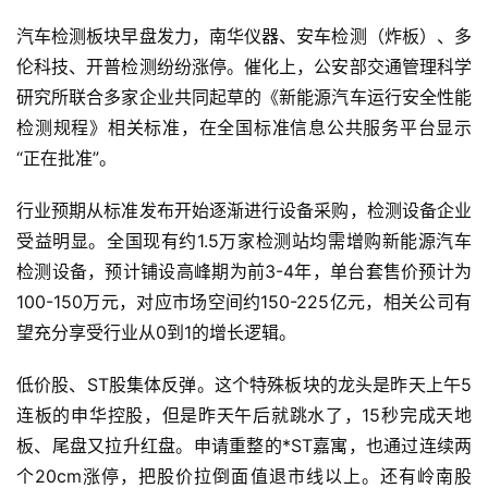
首
汽车检测板块早盘发力，南华仪器、安车检测（炸板）、多
页
伦科技、开普检测纷纷涨停。催化上，公安部交通管理科学
研究所联合多家企业共同起草的《新能源汽车运行安全性能
检测规程》相关标准，在全国标准信息公共服务平台显示
财
“正在批准”。
商
课
行业预期从标准发布开始逐渐进行设备采购，检测设备企业
受益明显。全国现有约1.5万家检测站均需增购新能源汽车 
检测设备，预计铺设高峰期为前3-4年，单台套售价预计为
投
资
100-150万元，对应市场空间约150-225亿元，相关公司有
入
望充分享受行业从0到1的增长逻辑。
门
低价股、ST股集体反弹。这个特殊板块的龙头是昨天上午5
连板的申华控股，但是昨天午后就跳水了，15秒完成天地
实
板、尾盘又拉升红盘。申请重整的*ST嘉寓，也通过连续两
战
个20cm涨停，把股价拉倒面值退市线以上。还有岭南股