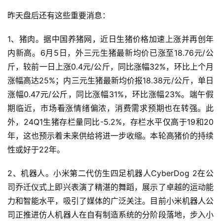
导
昨天盘后还有这些重要消息：
航
1、猪肉。据中国养猪网，近日生猪价格加速上涨并再创年
内新高。6月5日，外三元生猪最新均价已涨至18.76元/公
斤，较前一日上涨0.4元/公斤，同比涨幅32%，环比上个月
涨幅高达25%；内三元生猪最新均价报18.38元/公斤，单日
涨幅0.47元/公斤，同比涨幅31%，环比涨幅23%。端午假
期临近，市场看涨情绪偏浓，消费需求预期也在转强。此
外，24Q1生猪存栏量同比-5.2%，存栏水平仅高于19和20
年，这也预示着未来供给将进一步收缩。本轮高猪价的持续
性或好于22年。
2、机器人。小米第二代仿生四足机器人CyberDog 2在公
司乔迁仪式上即兴表演了精湛的舞蹈，展示了卓越的运动能
力和智能水平，吸引了媒体的广泛关注。目前小米机器人公
司正推进仿人机器人在自有制造系统的分阶段落地，步入小