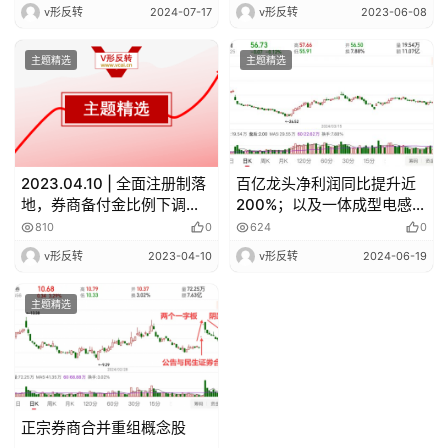
BA变身国家级赛事
v形反转
2024-07-17
v形反转
2023-06-08
主题精选
主题精选
2023.04.10 | 全面注册制落
百亿龙头净利润同比提升近
地，券商备付金比例下调；
200%；以及一体成型电感概
特斯拉储能工厂落户上海，
念龙头
810
0
624
0
规划储能规模40GWh
v形反转
2023-04-10
v形反转
2024-06-19
主题精选
正宗券商合并重组概念股