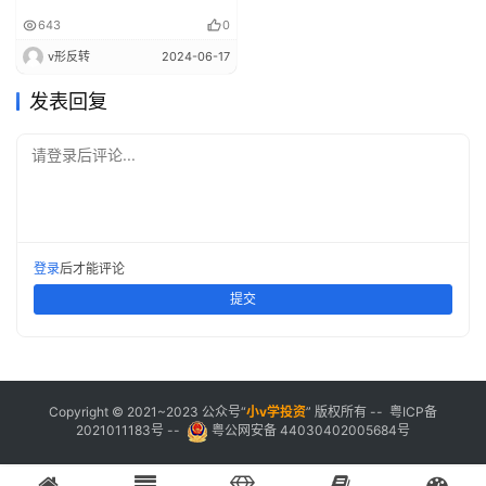
643
0
v形反转
2024-06-17
发表回复
请登录后评论...
登录
后才能评论
提交
Copyright © 2021~2023 公众号“
小
v学投资
” 版权所有 --
粤ICP备
2021011183号
--
粤公网安备 44030402005684号