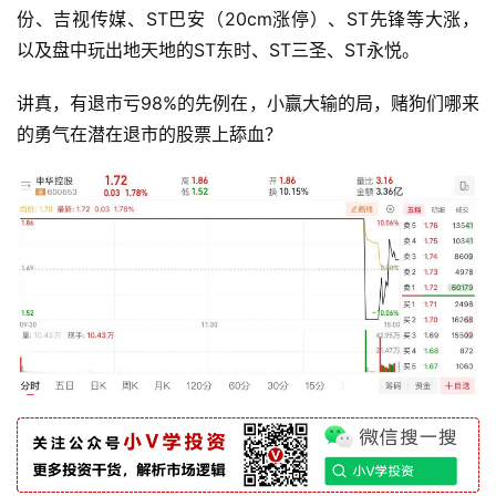
策
份、吉视传媒、ST巴安（20cm涨停）、ST先锋等大涨，
略
登录
注册
以及盘中玩出地天地的ST东时、ST三圣、ST永悦。
讲真，有退市亏98%的先例在，小赢大输的局，赌狗们哪来
经
的勇气在潜在退市的股票上舔血？
典
书
籍
主
题
精
选
财
经