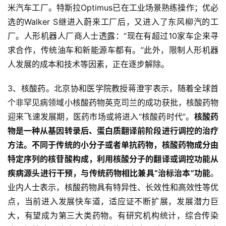
米汽车工厂。特斯拉Optimus已在工业场景熟练操作；优必
选的Walker S继进入蔚来工厂后，又进入了东风柳汽的工
厂。人形机器人厂商人士透露：“现在有超过10家车企来寻
求合作，传统油车和新能源车都有。”此外，限制人形机器
人发展的成本和技术等因素，正在逐步解除。
3、核酸药。北京协和医学院教授蒋澄宇表示，随着全球首
个非罕见病领域小核酸药物英克司兰的成功获批，核酸药物
迎来飞速发展期，医药市场或将进入“核酸药时代”。
核酸药
物是一种从基因转录后、蛋白质翻译前阶段进行调控的治疗
方法。不同于传统的小分子或者单抗药物，核酸药物成分由
特定序列的核苷酸构成，利用核酸分子的翻译或调控功能从
疾病源头进行干预，与传统药物相比兼具“治标治本”功能
。
业内人士表示，核酸药物具有特异性、长效性和高效性等优
点，当前进入发展快车道，适应证不断扩展，发展潜力巨
大，有望成为第三大类药物。有研究机构统计，综合传染