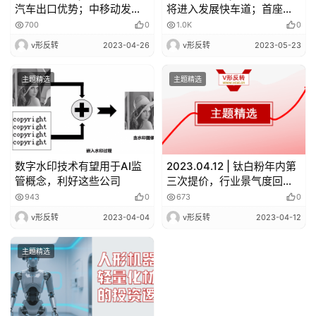
汽车出口优势；中移动发布
将进入发展快车道；首座深
业界首个算网大脑
远海浮式风电平台成功并
700
0
1.0K
0
网；AI换脸诈骗上热搜，AI
v形反转
2023-04-26
v形反转
2023-05-23
安全再受关注
主题精选
主题精选
数字水印技术有望用于AI监
2023.04.12 | 钛白粉年内第
管概念，利好这些公司
三次提价，行业景气度回
升；宁王下周三发布凝聚态
943
0
673
0
电池
v形反转
2023-04-04
v形反转
2023-04-12
主题精选