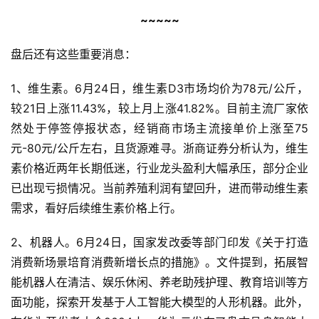
~~~~~
主
盘后还有这些重要消息：
题
精
1、维生素。6月24日，维生素D3市场均价为78元/公斤，
选
较21日上涨11.43%，较上月上涨41.82%。目前主流厂家依
然处于停签停报状态，经销商市场主流接单价上涨至75
元-80元/公斤左右，且货源难寻。浙商证券分析认为，维生
财
经
素价格近两年长期低迷，行业龙头盈利大幅承压，部分企业
导
已出现亏损情况。当前养殖利润有望回升，进而带动维生素
航
需求，看好后续维生素价格上行。
2、机器人。6月24日，国家发改委等部门印发《关于打造
消费新场景培育消费新增长点的措施》。文件提到，拓展智
能机器人在清洁、娱乐休闲、养老助残护理、教育培训等方
面功能，探索开发基于人工智能大模型的人形机器。此外，