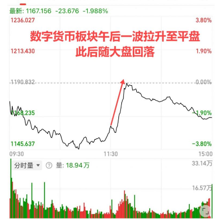
投
资
入
门
实
战
策
略
登录
注册
经
典
书
籍