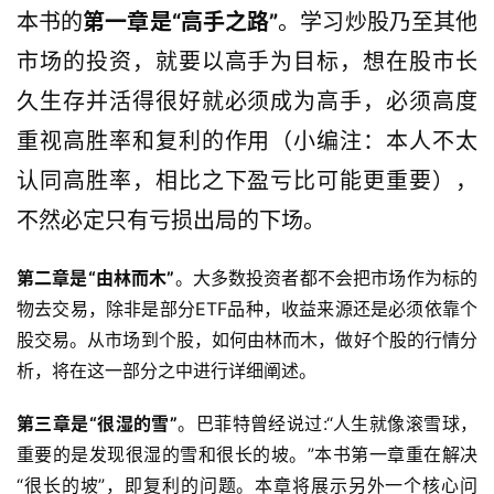
本书的
第一章是“高手之路”
。学习炒股乃至其他
市场的投资，就要以高手为目标，想在股市长
首
页
久生存并活得很好就必须成为高手，必须高度
重视高胜率和复利的作用（小编注：本人不太
认同高胜率，相比之下盈亏比可能更重要），
财
商
不然必定只有亏损出局的下场。
课
第二章是“由林而木”
。大多数投资者都不会把市场作为标的
物去交易，除非是部分ETF品种，收益来源还是必须依靠个
投
股交易。从市场到个股，如何由林而木，做好个股的行情分
资
析，将在这一部分之中进行详细阐述。
入
门
第三章是“很湿的雪”
。巴菲特曾经说过:“人生就像滚雪球，
重要的是发现很湿的雪和很长的坡。”本书第一章重在解决
“很长的坡”，即复利的问题。本章将展示另外一个核心问
实