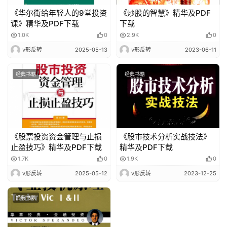
《华尔街给年轻人的9堂投资
《炒股的智慧》精华及PDF
课》精华及PDF下载
下载
1.0K
0
2.9K
0
v形反转
2025-05-13
v形反转
2023-06-11
经典书籍
经典书籍
《股票投资资金管理与止损
《股市技术分析实战技法》
止盈技巧》精华及PDF下载
精华及PDF下载
1.7K
0
1.9K
0
v形反转
2025-05-12
v形反转
2023-12-25
经典书籍