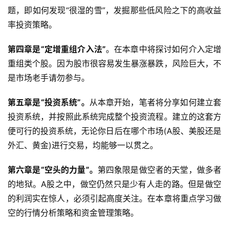
题，即如何发现“很湿的雪”，发掘那些低风险之下的高收益
战
策
率投资策略。
略
登录
注册
第四章是“定增重组介入法”
。在本章中将探讨如何介入定增
重组类个股。因为股市很容易发生暴涨暴跌，风险巨大，不
经
是市场老手请勿参与。
典
书
第五章是“投资系统”。
从本章开始，笔者将分享如何建立套
籍
投资系统，并按照此系统完成整个投资流程。建立的这套方
便可行的投资系统，无论你日后在哪个市场(A股、美股还是
外汇、黄金)进行交易，均能够一以贯之。
主
题
第六章是“空头的力量”。
第四象限是做空者的天堂，做多者
精
的地狱。A股之中，做空仍然只是少有人走的路。但是做空
选
的利润实在惊人，必须引起高度关注。在本章将重点学习做
空的行情分析策略和资金管理策略。