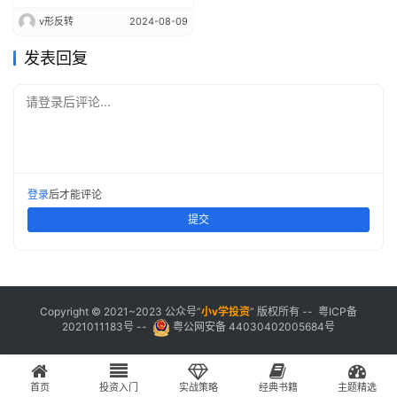
v形反转
2024-08-09
发表回复
请登录后评论...
登录
后才能评论
提交
Copyright © 2021~2023 公众号“
小
v学投资
” 版权所有 --
粤ICP备
2021011183号
--
粤公网安备 44030402005684号
首页
投资入门
实战策略
经典书籍
主题精选