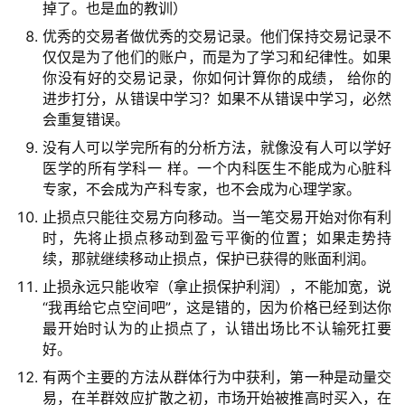
掉了。也是血的教训）
略
登录
注册
优秀的交易者做优秀的交易记录。他们保持交易记录不
仅仅是为了他们的账户，而是为了学习和纪律性。如果
你没有好的交易记录，你如何计算你的成绩， 给你的
经
进步打分，从错误中学习？如果不从错误中学习，必然
典
会重复错误。
书
没有人可以学完所有的分析方法，就像没有人可以学好
籍
医学的所有学科一 样。一个内科医生不能成为心脏科
专家，不会成为产科专家，也不会成为心理学家。
止损点只能往交易方向移动。当一笔交易开始对你有利
主
时，先将止损点移动到盈亏平衡的位置；如果走势持
题
续，那就继续移动止损点，保护已获得的账面利润。
精
选
止损永远只能收窄（拿止损保护利润），不能加宽，说
“我再给它点空间吧”，这是错的，因为价格已经到达你
最开始时认为的止损点了，认错出场比不认输死扛要
好。
财
有两个主要的方法从群体行为中获利，第一种是动量交
经
易，在羊群效应扩散之初，市场开始被推高时买入，在
导