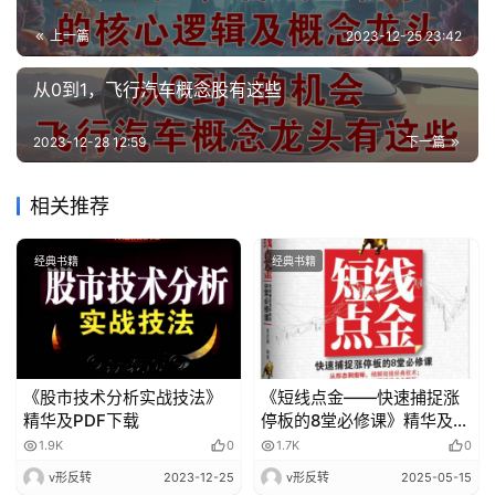
上一篇
2023-12-25 23:42
从0到1，飞行汽车概念股有这些
2023-12-28 12:59
下一篇
相关推荐
经典书籍
经典书籍
《股市技术分析实战技法》
《短线点金——快速捕捉涨
精华及PDF下载
停板的8堂必修课》精华及
PDF下载
1.9K
0
1.7K
0
v形反转
2023-12-25
v形反转
2025-05-15