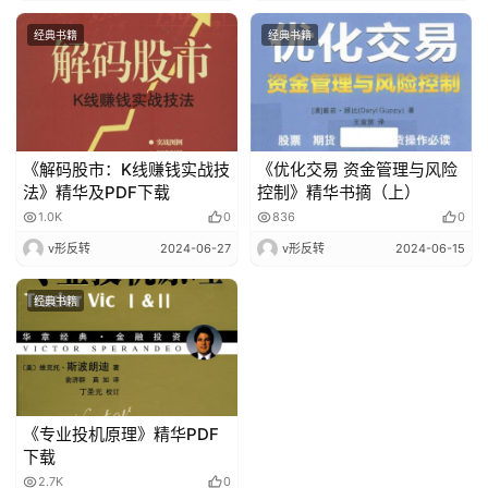
经典书籍
经典书籍
《解码股市：K线赚钱实战技
《优化交易 资金管理与风险
法》精华及PDF下载
控制》精华书摘（上）
1.0K
0
836
0
v形反转
2024-06-27
v形反转
2024-06-15
经典书籍
《专业投机原理》精华PDF
下载
2.7K
0