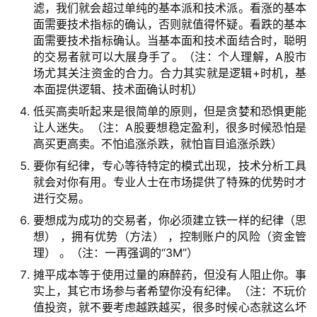
首
滤，我们就会超过单纯的基本派和技术派。看涨的基本
页
面需要技术指标的确认，否则就值得怀疑。看跌的基本
面需要技术指标确认。当基本面和技术面结合时，聪明
的交易者就可以大展身手了。（注：个人理解，A股市
场尤其关注资金的合力。合力其实就是逻辑+时机，基
财
本面提供逻辑、技术面确认时机）
商
低买高卖听起来是很简单的原则，但是贪婪和恐惧更能
课
让人迷失。（注：A股要想稳定盈利，很多时候恐怕是
高买更高卖。不怕追涨杀跌，就怕盲目追涨杀跌）
要你有纪律，专心等待特定的模式出现，技术分析工具
投
就会对你有用。专业人士在市场提供了特殊的优势时才
资
进行交易。
入
门
要想成为成功的交易者，你必须建立铁一样的纪律（思
想） ，拥有优势（方法） ，控制账户的风险（资金管
理） 。（注：一再强调的“3M”）
摊平成本等于使用过量的麻醉药，但没有人阻止你。事
实
实上，其它市场参与者希望你没有纪律。（注：不玩价
战
值投资，就不要考虑越跌越买，很多时候心态就这么坏
策