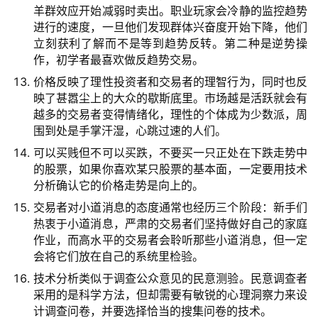
羊群效应开始减弱时卖出。职业玩家会冷静的监控趋势
航
进行的速度，一旦他们发现群体兴奋度开始下降，他们
立刻获利了解而不是等到趋势反转。第二种是逆势操
作，初学者最喜欢做反趋势交易。
价格反映了理性投资者和交易者的理智行为，同时也反
映了甚嚣尘上的大众的歇斯底里。市场越是活跃就会有
越多的交易者变得情绪化，理性的个体成为少数派，周
围到处是手掌汗湿，心跳过速的人们。
可以买贱但不可以买跌，不要买一只正处在下跌走势中
的股票，如果你喜欢某只股票的基本面，一定要用技术
分析确认它的价格走势是向上的。
交易者对小道消息的态度通常也经历三个阶段：新手们
热衷于小道消息，严肃的交易者们坚持做好自己的家庭
作业，而高水平的交易者会聆听那些小道消息，但一定
会将它们放在自己的系统里检验。
技术分析类似于调查公众意见的民意测验。民意调查者
采用的是科学方法，但却需要有敏锐的心理洞察力来设
计调查问卷，并要选择恰当的搜集问卷的技术。