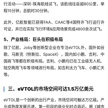
课
行活动——深圳-珠海航线试飞，该航线往返超80公里，单
程15分钟，总航时30分钟。
投
此外，亿航智能已获得FAA、CAAC等4国特许飞行运行许
资
可证，并已在实际飞行环境&应用场景完成4800余次试飞。
入
门
5、产业格局：巨头在积极布局
除了亿航、Joby等创新型企业在专注eVTOL外，国外如谷
歌、马斯克（特斯拉、SpaceX），国内如小鹏、吉利、中
实
国商飞等都在积极布局。吉利、小鹏均已在工业级无人机、
战
陆空两用飞车等领域进行布局，如吉利太力飞车、小鹏汇天
策
略
等。
登录
注册
三、eVTOL的市场空间可达1.5万亿美元
经
典
eVTOL是一个创新的出行产业，市场空间可触达万亿级。产
书
业成熟度发展迅速，第一阶段的商业化时点临近。据《城市