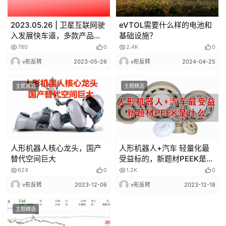
2023.05.26 | 卫星互联网驶
eVTOL需要什么样的电池和
入发展快车道，多款产品抓
基础设施？
紧研制；国家水网建设加快
780
0
2.4K
0
推进，或带动管道需求大幅
v形反转
2023-05-26
v形反转
2024-04-25
增长
主题精选
主题精选
人形机器人核心龙头，国产
人形机器人+汽车 轻量化最
替代空间巨大
受益标的，新题材PEEK是什
么？
624
0
1.2K
0
v形反转
2023-12-06
v形反转
2023-12-18
主题精选