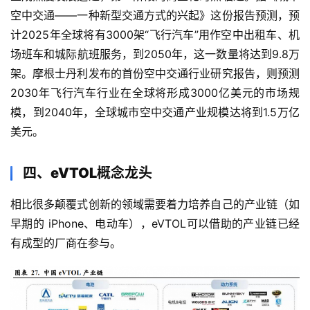
籍
空中交通——一种新型交通方式的兴起》这份报告预测，预
计2025年全球将有3000架“飞行汽车”用作空中出租车、机
场班车和城际航班服务，到2050年，这一数量将达到9.8万
主
架。摩根士丹利发布的首份空中交通行业研究报告，则预测
题
2030年飞行汽车行业在全球将形成3000亿美元的市场规
精
选
模，到2040年，全球城市空中交通产业规模达将到1.5万亿
美元。
财
四、eVTOL概念龙头
经
导
相比很多颠覆式创新的领域需要着力培养自己的产业链（如
航
早期的 iPhone、电动车），eVTOL可以借助的产业链已经
有成型的厂商在参与。